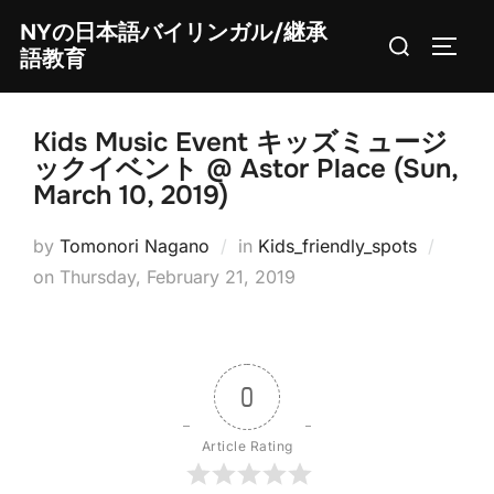
Skip
NYの日本語バイリンガル/継承
Search
to
TOGG
語教育
for:
content
Kids Music Event キッズミュージ
ックイベント @ Astor Place (Sun,
March 10, 2019)
by
Tomonori Nagano
in
Kids_friendly_spots
Posted
on
Thursday, February 21, 2019
on
0
Article Rating