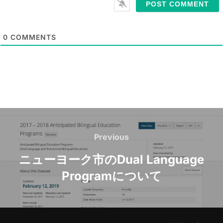
*
a
i
l
0
COMMENTS
*
Post
navigation
Previous
Previous
ニューヨーク市のDual Language
Programについて