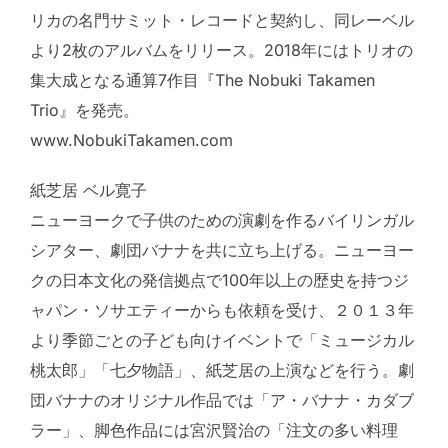
リカの名門サミット・レコードと契約し、同レーベル
より2枚のアルバムをリリース。2018年にはトリオの
集大成となる通算7作目『The Nobuki Takamen
Trio』を発売。
www.NobukiTakamen.com
紙芝居 ベル寛子
ニューヨークで子供のための演劇を作るバイリンガル
シアター、劇団バナナを共に立ち上げる。ニューヨー
クの日本文化の発信拠点で100年以上の歴史を持つジ
ャパン・ソサエティーからも依頼を受け、２０１３年
より季節ごとの子ども向けイベントで「ミュージカル
桃太郎」「七夕物語」、紙芝居の上演などを行う。劇
団バナナのオリジナル作品では「ア・バナナ・カダブ
ラー」、脚色作品には宮沢賢治の「注文の多い料理