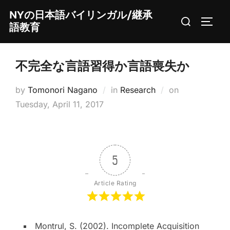
Skip
NYの日本語バイリンガル/継承
Search
to
TOGG
語教育
for:
content
不完全な言語習得か言語喪失か
Posted
by
Tomonori Nagano
in
Research
on
on
Tuesday, April 11, 2017
5
Article Rating
Montrul, S. (2002). Incomplete Acquisition