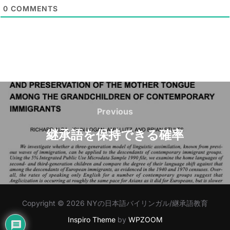
l
0
COMMENTS
*
Post
navigation
Previous
Previous
継承語を保持できる確率
Copyright © 2026 NYの日本語バイリンガル/継承語教育
Inspiro Theme
by
WPZOOM