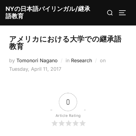
Skip
NYの日本語バイリンガル/継承
Search
to
TOGG
語教育
for:
content
アメリカにおける大学での継承語
教育
Posted
by
Tomonori Nagano
in
Research
on
on
Tuesday, April 11, 2017
0
Article Rating