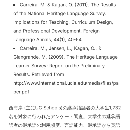
Carreira, M. & Kagan, O. (2011). The Results
of the National Heritage Language Survey:
Implications for Teaching, Curriculum Design,
and Professional Development. Foreign
Language Annals, 44(1), 40-64.
Carreira, M., Jensen, L., Kagan, O., &
Giangrande, M. (2009). The Heritage Language
Learner Survey: Report on the Preliminary
Results. Retrieved from
http://www.international.ucla.edu/media/files/pa
per.pdf
西海岸 (主にUC Schools)の継承語話者の大学生1,732
名を対象に行われたアンケート調査。大学生の継承語
話者の継承語の利用頻度、言語能力、継承語から英語