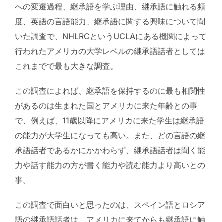
への変遷過程、継承語を学ぶ理由、継承語に触れる頻
度、英語の言語能力、継承語に関する興味について聞
いた調査で、NHLRCというUCLAにある機関によって
行われたアメリカの大学レベルの継承語話者としては
これまでで最も大きな調査。
この調査によれば、継承語を保持するのに最も相関性
があるのは生まれた国とアメリカに来た年齢との事
で、例えば、11歳以降にアメリカに来た学生は継承語
の能力が大学生になっても高い。また、どの言語の継
承語話者であるかにかかわらず、継承語話者は聞く能
力や話す能力の方が書く能力や読む能力より高いとの
事。
この調査で面白いと思ったのは、スペイン語とロシア
語の継承語話者は、アメリカに来てからも継承語に触