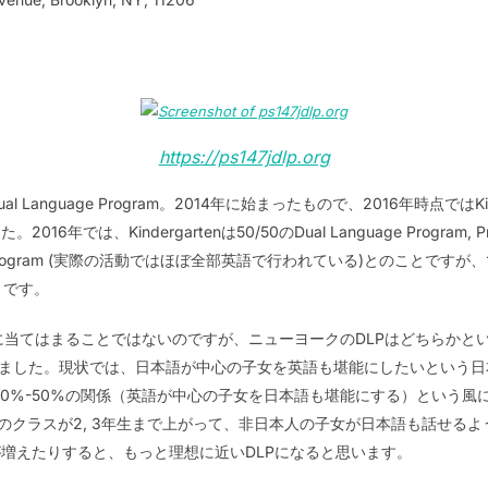
https://ps147jdlp.org
anguage Program。2014年に始まったもので、2016年時点ではKin
年では、Kindergartenは50/50のDual Language Progra
se Program (実際の活動ではほぼ全部英語で行われている)とのことですが
うです。
だけに当てはまることではないのですが、ニューヨークのDLPはどちらか
りました。現状では、日本語が中心の子女を英語も堪能にしたいという
となる50%-50%の関係（英語が中心の子女を日本語も堪能にする）とい
rtenのクラスが2, 3年生まで上がって、非日本人の子女が日本語も話せ
増えたりすると、もっと理想に近いDLPになると思います。