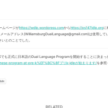
のホームページが
https://wdlp.wordpress.com
から
https://ps147jdlp.org
に
ドレス(WilliamsburgDualLanguage@gmail.com)は
てくださいとのことでした。
UPKでも正式に日本語のDual Language Programを開始することに
5/japanese-program-at-pre-k%EF%BC%8Fプリk-jdlpが始まります/
を参照
ddit
RELATED