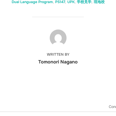
Dual Language Program
,
PS147
,
UPK
,
学校見学
,
現地校
POST AUTHOR
WRITTEN BY
Tomonori Nagano
Con