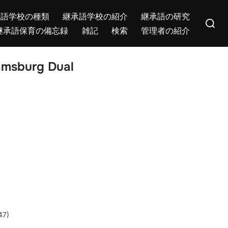
Search
承語学校の種類
継承語学校の紹介
継承語の研究
for:
継承語保育の備忘録
雑記
検索
管理者の紹介
urg Dual
7)