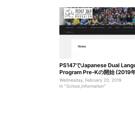
PS147でJapanese Dual Lang
Program Pre-Kの開始 (2019
Wednesday, February 20, 2019
In "School_Information"