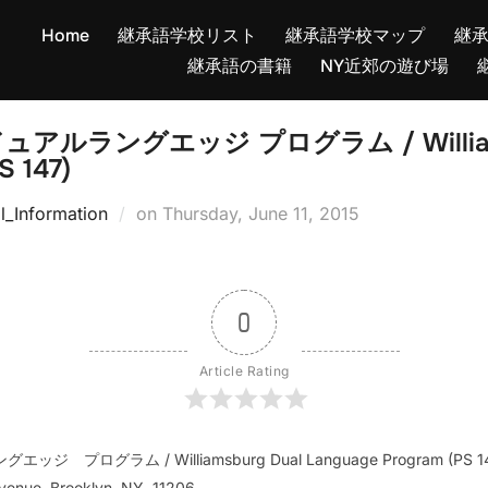
Home
継承語学校リスト
継承語学校マップ
継
継承語の書籍
NY近郊の遊び場
ルラングエッジ プログラム / Williamsb
S 147)
Posted
l_Information
on
Thursday, June 11, 2015
on
0
Article Rating
ログラム / Williamsburg Dual Language Program (PS 14
venue, Brooklyn, NY, 11206