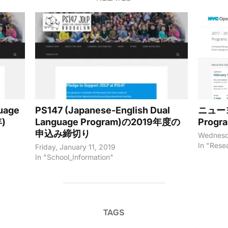
uage
PS147 (Japanese-English Dual
ニューヨ
年)
Language Program)の2019年度の
Prog
申込み締切り
Wednesd
In "Rese
Friday, January 11, 2019
In "School_Information"
TAGS