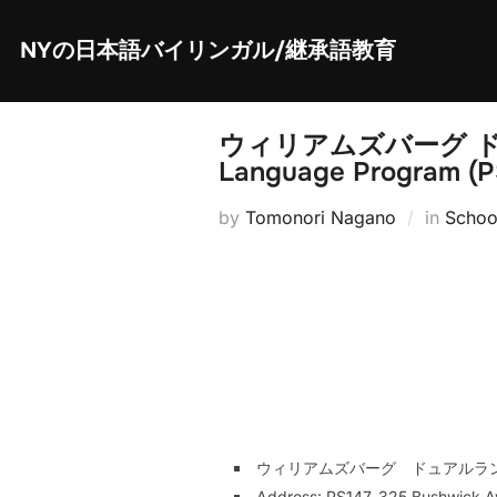
Skip
to
content
NYの日本語バイリンガル/継承語教育
ウィリアムズバーグ ドュア
Language Program (P
by
Tomonori Nagano
in
Schoo
ウィリアムズバーグ ドュアルラングエッジ プ
Address: PS147, 325 Bushwick A