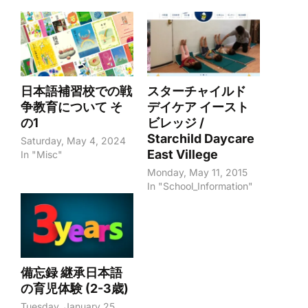
日本語補習校での戦
スターチャイルド
争教育について そ
デイケア イースト
の1
ビレッジ /
Starchild Daycare
Saturday, May 4, 2024
East Villege
In "Misc"
Monday, May 11, 2015
In "School_Information"
備忘録 継承日本語
の育児体験 (2-3歳)
Tuesday, January 25,