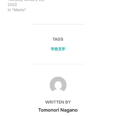
2022
In "Memo"
TAGS
学校見学
POST AUTHOR
WRITTEN BY
Tomonori Nagano