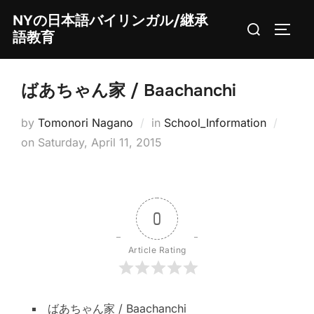
Skip
NYの日本語バイリンガル/継承
Search
to
TOGG
語教育
for:
content
ばあちゃん家 / Baachanchi
by
Tomonori Nagano
in
School_Information
Posted
on
Saturday, April 11, 2015
on
0
Article Rating
ばあちゃん家 / Baachanchi