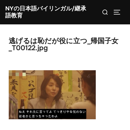
Skip
NYの日本語バイリンガル/継承
Search
to
TOGG
語教育
for:
content
逃げるは恥だが役に立つ_帰国子女
_T00122.jpg