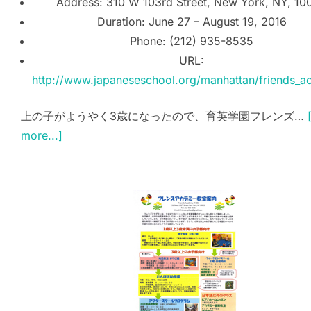
Address: 310 W 103rd Street, New York, NY, 10
Duration: June 27 – August 19, 2016
Phone: (212) 935-8535
URL:
http://www.japaneseschool.org/manhattan/friends_
上の子がようやく3歳になったので、育英学園フレンズ…
more...]