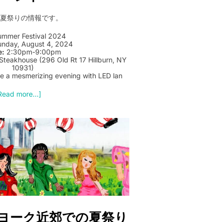
の夏祭りの情報です。
Summer Festival 2024
nday, August 4, 2024
e:
2:30pm-9:00pm
Steakhouse (296 Old Rt 17 Hillburn, NY
10931)
e a mesmerizing evening with LED lan
Read more...]
ーヨーク近郊での夏祭り