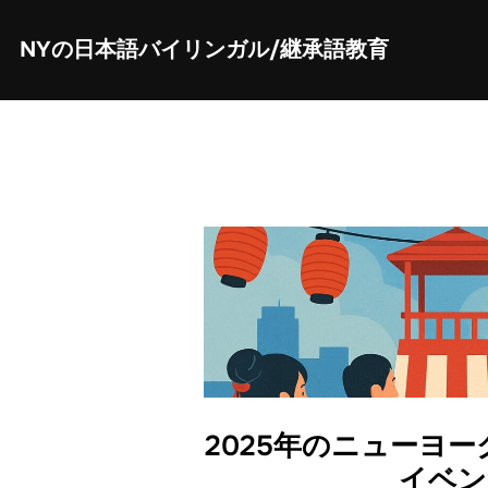
Skip
to
content
NYの日本語バイリンガル/継承語教育
2025年のニューヨ
イベン