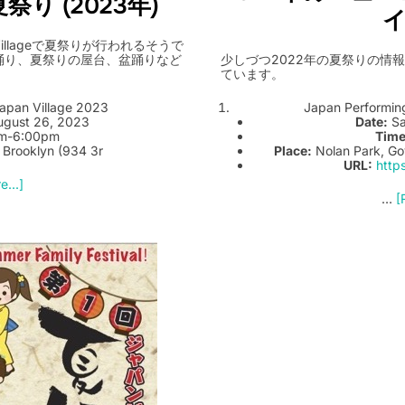
の夏祭り (2023年)
 Villageで夏祭りが行われるそうで
少しづつ2022年の夏祭りの情
踊り、夏祭りの屋台、盆踊りなど
ています。
Japan Performing
Japan Village 2023
Date:
Sa
ugust 26, 2023
Time
m-6:00pm
Place:
Nolan Park, Go
 Brooklyn (934 3r
URL:
http
...]
…
[