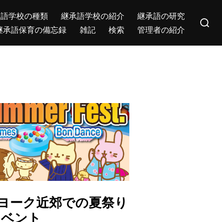
Search
承語学校の種類
継承語学校の紹介
継承語の研究
for:
継承語保育の備忘録
雑記
検索
管理者の紹介
ーヨーク近郊での夏祭り
イベント