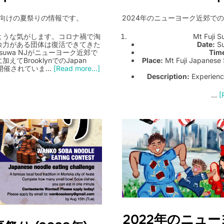
女向けの夏祭りの情報です。
2024年のニューヨーク近郊で
ような気がします。コロナ禍で淘
Mt Fuji 
余力がある団体は復活できてきた
Date:
Su
uwa NJがニューヨーク近郊で
Tim
BrooklynでのJapan
Place:
Mt Fuji Japanese 
て開催されていま…
[Read more...]
Description:
Experienc
…
[
2022年のニュ