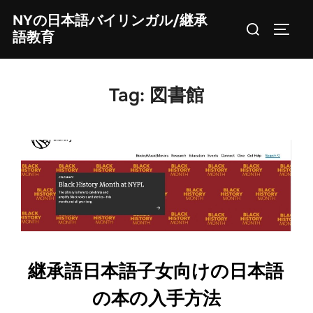
Skip
NYの日本語バイリンガル/継承
Search
to
TOGG
語教育
for:
content
Tag:
図書館
継承語日本語子女向けの日本語
の本の入手方法