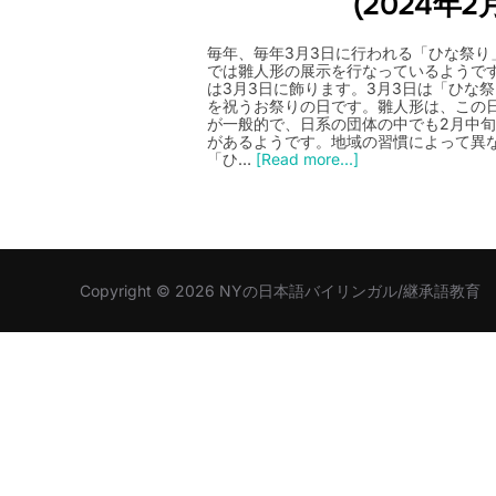
(2024年2
毎年、毎年3月3日に行われる「ひな祭り
では雛人形の展示を行なっているようで
は3月3日に飾ります。3月3日は「ひな
を祝うお祭りの日です。雛人形は、この
が一般的で、日系の団体の中でも2月中
があるようです。地域の習慣によって異
「ひ…
[Read more...]
Copyright © 2026 NYの日本語バイリンガル/継承語教育