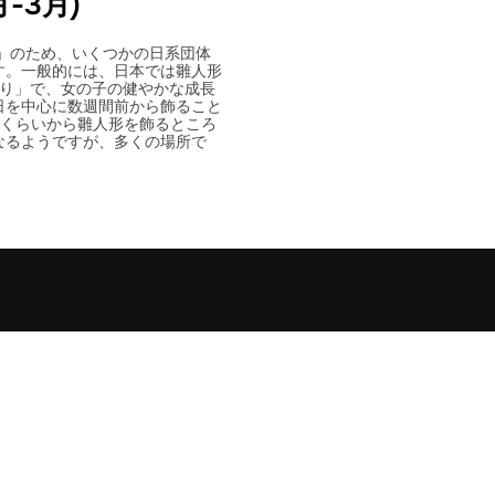
月-3月)
」のため、いくつかの日系団体
す。一般的には、日本では雛人形
祭り」で、女の子の健やかな成長
日を中心に数週間前から飾ること
旬くらいから雛人形を飾るところ
なるようですが、多くの場所で