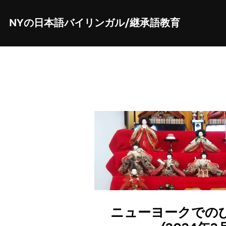
Skip
to
content
NYの日本語バイリンガル/継承語教育
ニューヨークでの