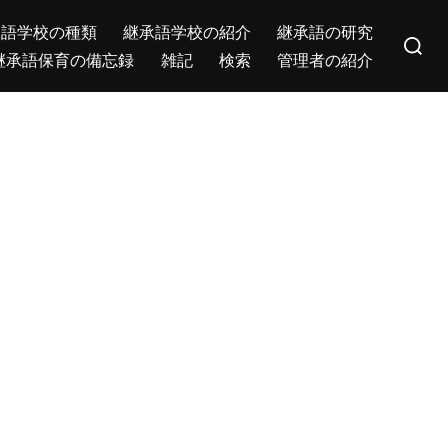
Search
承語学校の種類
継承語学校の紹介
継承語の研究
for:
継承語保育の備忘録
雑記
検索
管理者の紹介