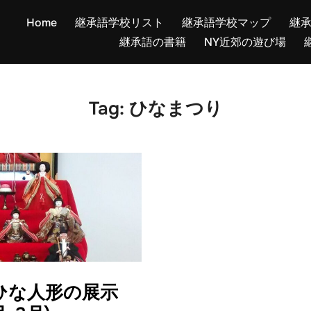
Home
継承語学校リスト
継承語学校マップ
継
継承語の書籍
NY近郊の遊び場
Tag:
ひなまつり
ひな人形の展示