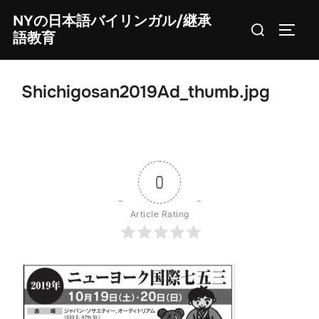
Skip
NYの日本語バイリンガル/継承
Search
to
TOGG
語教育
for:
content
Shichigosan2019Ad_thumb.jpg
0
Article Rating