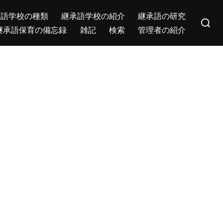
Search
承語学校の種類
継承語学校の紹介
継承語の研究
for:
継承語保育の備忘録
雑記
検索
管理者の紹介