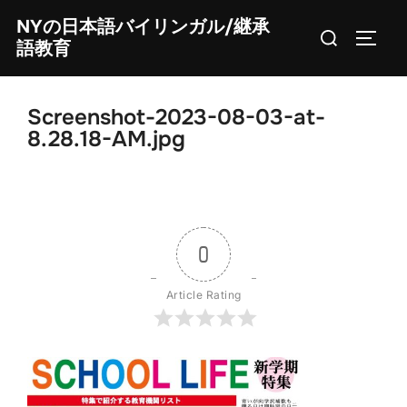
Skip
NYの日本語バイリンガル/継承
Search
to
TOGG
語教育
for:
content
Screenshot-2023-08-03-at-
8.28.18-AM.jpg
0
Article Rating