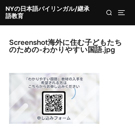
Skip
NYの日本語バイリンガル/継承
Search
to
TOGG
語教育
for:
content
Screenshot海外に住む子どもたち
のための-わかりやすい国語.jpg