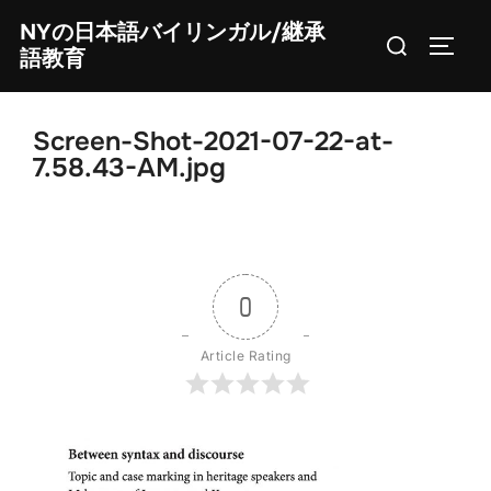
Skip
NYの日本語バイリンガル/継承
Search
to
TOGG
語教育
for:
content
Screen-Shot-2021-07-22-at-
7.58.43-AM.jpg
0
Article Rating