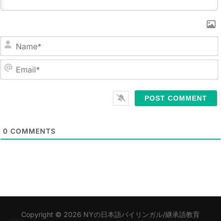
N
a
m
E
e
m
*
a
i
l
0
COMMENTS
*
Copyright © 2026 NYの日本語バイリンガル/継承語教育