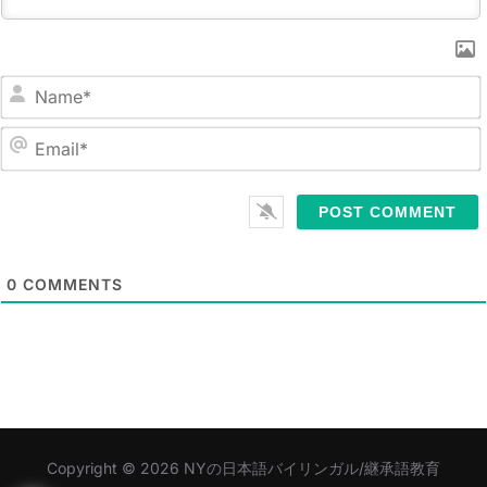
N
a
m
E
e
m
*
a
i
l
0
COMMENTS
*
Copyright © 2026 NYの日本語バイリンガル/継承語教育