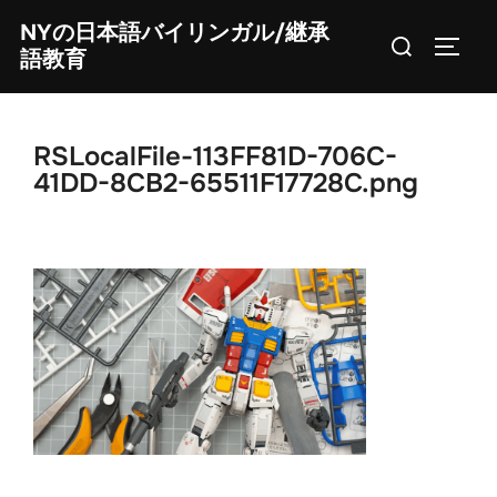
Skip
NYの日本語バイリンガル/継承
Search
to
TOGG
語教育
for:
content
RSLocalFile-113FF81D-706C-
41DD-8CB2-65511F17728C.png