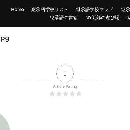
Home
継承語学校リスト
継承語学校マップ
継
継承語の書籍
NY近郊の遊び場
jpg
0
Article Rating