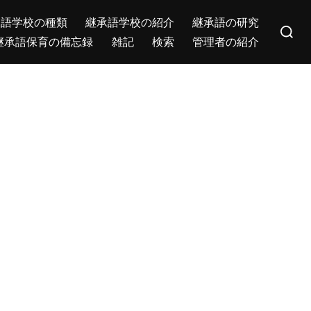
Search
承語学校の種類
継承語学校の紹介
継承語の研究
for:
継承語保育の備忘録
雑記
検索
管理者の紹介