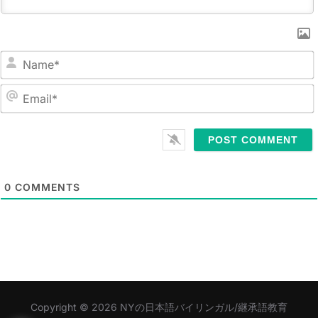
N
a
m
E
e
m
*
a
i
l
0
COMMENTS
*
Copyright © 2026 NYの日本語バイリンガル/継承語教育