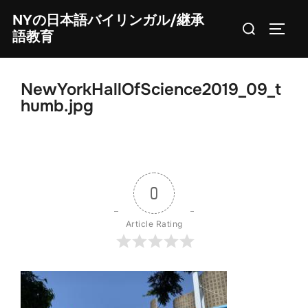
Skip
NYの日本語バイリンガル/継承
Search
to
TOGG
語教育
for:
content
NewYorkHallOfScience2019_09_t
humb.jpg
0
Article Rating