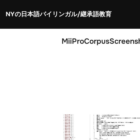
Skip
to
content
NYの日本語バイリンガル/継承語教育
MiiProCorpusScreens