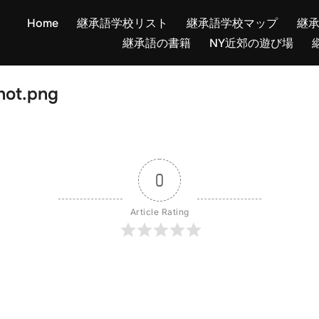
Home
継承語学校リスト
継承語学校マップ
継
継承語の書籍
NY近郊の遊び場
hot.png
0
Article Rating