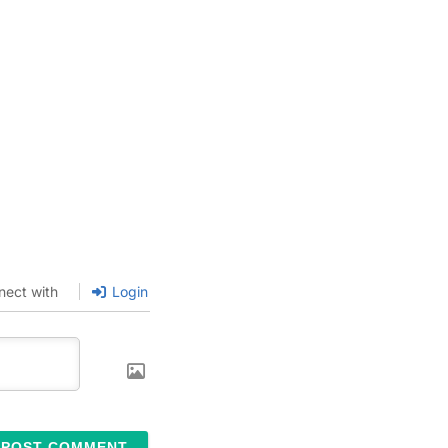
nect with
Login