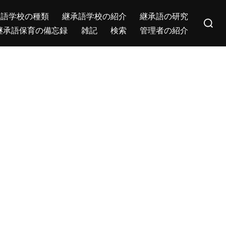
Search
承語学校の種類
継承語学校の紹介
継承語の研究
for:
継承語保育の備忘録
雑記
検索
管理者の紹介