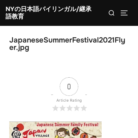
Skip
NYの日本語バイリンガル/継承
Search
to
TOGG
語教育
for:
content
JapaneseSummerFestival2021Fly
er.jpg
0
Article Rating