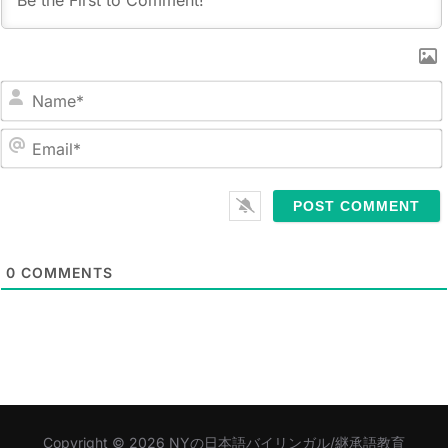
N
a
m
E
e
m
*
a
i
l
0
COMMENTS
*
Copyright © 2026 NYの日本語バイリンガル/継承語教育