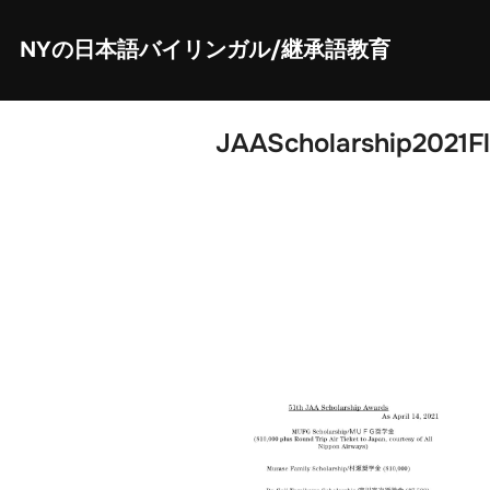
Skip
to
content
NYの日本語バイリンガル/継承語教育
JAAScholarship2021Fl