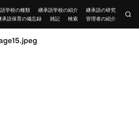
Search
承語学校の種類
継承語学校の紹介
継承語の研究
for:
継承語保育の備忘録
雑記
検索
管理者の紹介
age15.jpeg