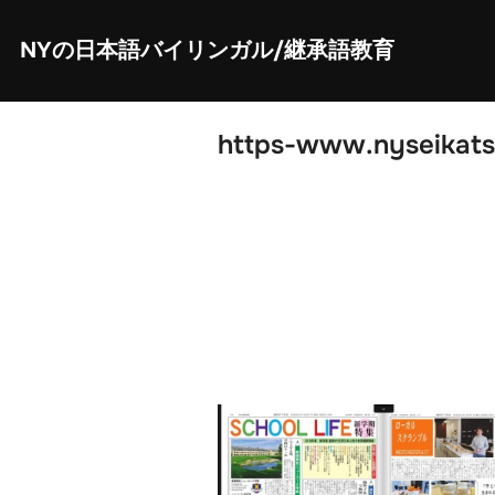
Skip
to
content
NYの日本語バイリンガル/継承語教育
https-www.nyseikats