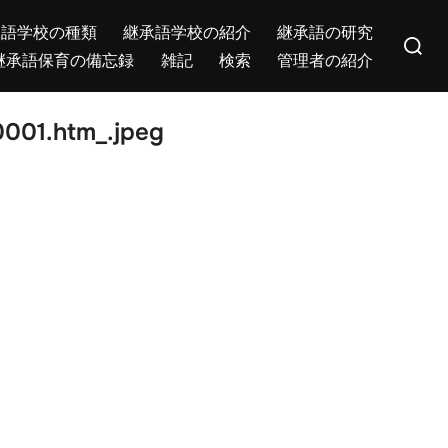
Search
承語学校の種類
継承語学校の紹介
継承語の研究
for:
継承語保育の備忘録
雑記
検索
管理者の紹介
001.htm_.jpeg