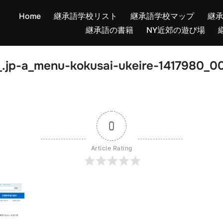
Home
継承語学校リスト
継承語学校マップ
継
継承語の書籍
NY近郊の遊び場
.jp-a_menu-kokusai-ukeire-1417980_00
0
Article Rating