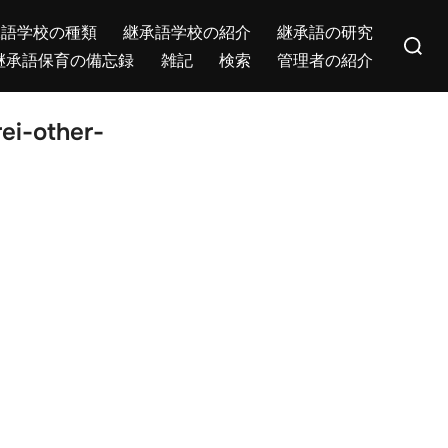
Search
承語学校の種類
継承語学校の紹介
継承語の研究
for:
継承語保育の備忘録
雑記
検索
管理者の紹介
ei-other-