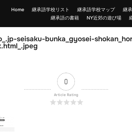
Home
継承語学校リスト
継承語学校マップ
継
継承語の書籍
NY近郊の遊び場
.jp-seisaku-bunka_gyosei-shokan_hor
x.html_.jpeg
0
Article Rating