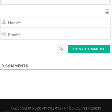
N
a
m
E
e
m
*
a
i
l
0
COMMENTS
*
Copyright © 2026 NYの日本語バイリンガル/継承語教育