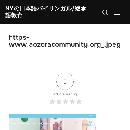
Skip
NYの日本語バイリンガル/継承
Search
to
TOGG
語教育
for:
content
https-
www.aozoracommunity.org_.jpeg
0
Article Rating