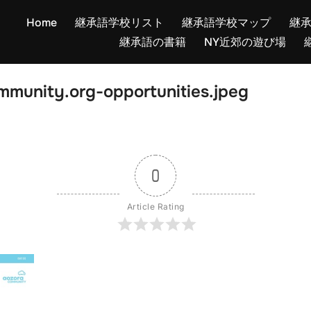
Home
継承語学校リスト
継承語学校マップ
継
継承語の書籍
NY近郊の遊び場
munity.org-opportunities.jpeg
0
Article Rating