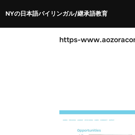
Skip
to
content
NYの日本語バイリンガル/継承語教育
https-www.aozoracom