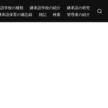
Search
承語学校の種類
継承語学校の紹介
継承語の研究
for:
継承語保育の備忘録
雑記
検索
管理者の紹介