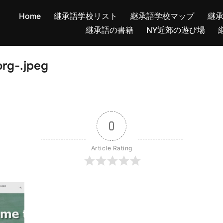
Home
継承語学校リスト
継承語学校マップ
継
継承語の書籍
NY近郊の遊び場
org-.jpeg
0
Article Rating