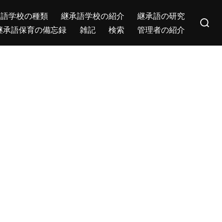
Search
承語学校の種類
継承語学校の紹介
継承語の研究
for:
継承語保育の備忘録
雑記
検索
管理者の紹介