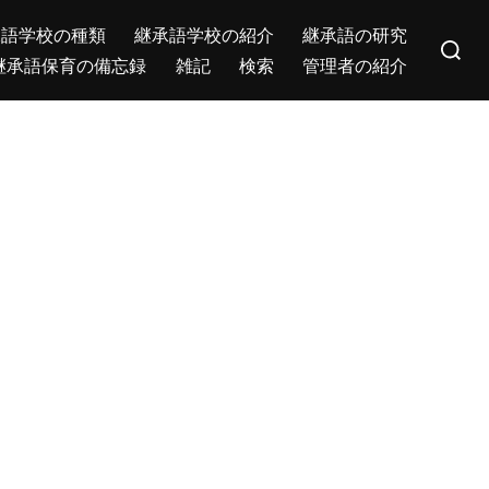
Search
承語学校の種類
継承語学校の紹介
継承語の研究
for:
継承語保育の備忘録
雑記
検索
管理者の紹介