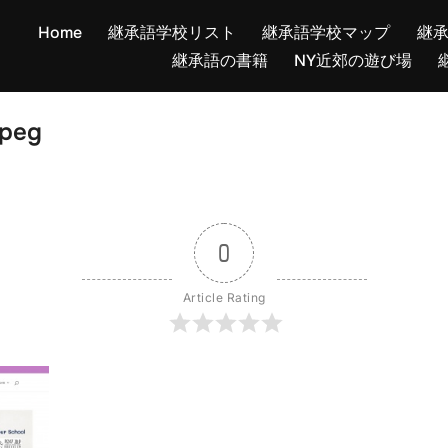
Home
継承語学校リスト
継承語学校マップ
継
継承語の書籍
NY近郊の遊び場
jpeg
0
Article Rating