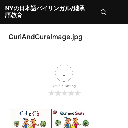
Skip
NYの日本語バイリンガル/継承
Search
to
TOGG
語教育
for:
content
GuriAndGuraImage.jpg
0
Article Rating