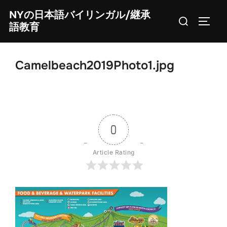
Skip
NYの日本語バイリンガル/継承
Search
to
TOGG
語教育
for:
content
Camelbeach2019Photo1.jpg
0
Article Rating