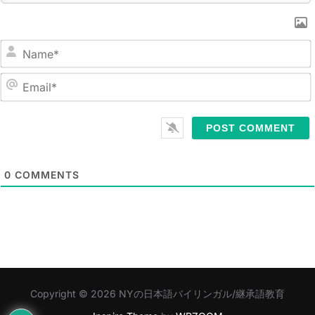
N
a
m
E
e
m
*
a
i
l
0
COMMENTS
*
Copyright © 2026 NYの日本語バイリンガル/継承語教育