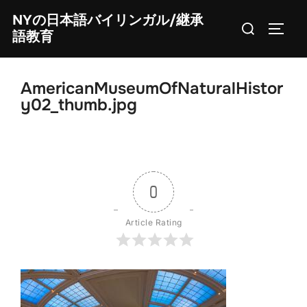
Skip
NYの日本語バイリンガル/継承
Search
to
TOGG
語教育
for:
content
AmericanMuseumOfNaturalHistor
y02_thumb.jpg
0
Article Rating