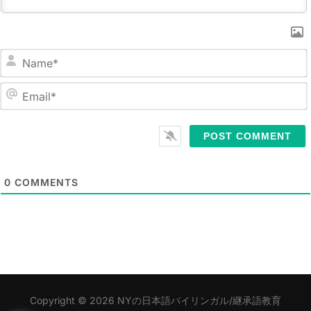
N
a
m
E
e
m
*
a
i
l
0
COMMENTS
*
Copyright © 2026 NYの日本語バイリンガル/継承語教育