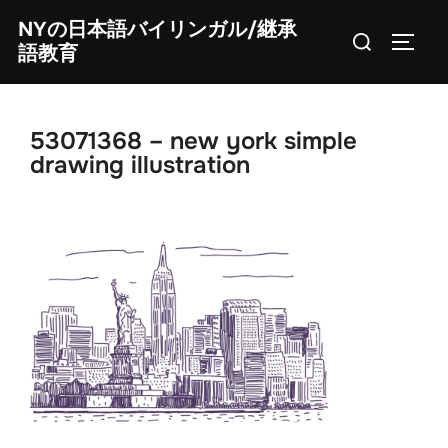
Skip
NYの日本語バイリンガル/継承
Search
to
TOGG
語教育
for:
content
53071368 – new york simple
drawing illustration