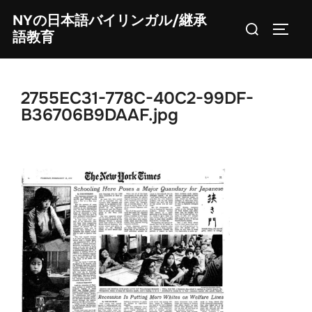
Skip
NYの日本語バイリンガル/継承
Search
to
TOGG
語教育
for:
content
2755EC31-778C-40C2-99DF-
B36706B9DAAF.jpg