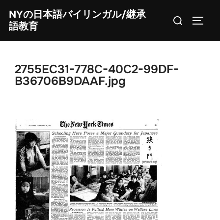
Skip
NYの日本語バイリンガル/継承
Search
to
TOGG
語教育
for:
content
2755EC31-778C-40C2-99DF-
B36706B9DAAF.jpg