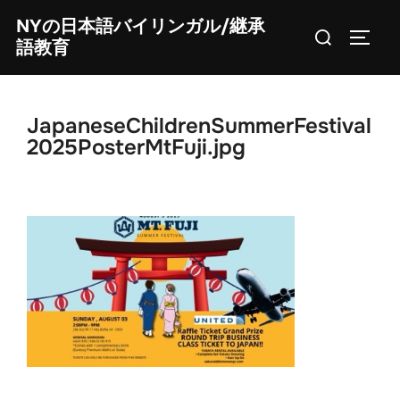
Skip
NYの日本語バイリンガル/継承
Search
to
TOGG
語教育
for:
content
JapaneseChildrenSummerFestival
2025PosterMtFuji.jpg