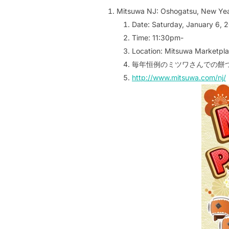
Mitsuwa NJ: Oshogatsu, New Yea
Date: Saturday, January 6, 
Time: 11:30pm-
Location: Mitsuwa Marketpl
毎年恒例のミツワさんでの餅つ
http://www.mitsuwa.com/nj/