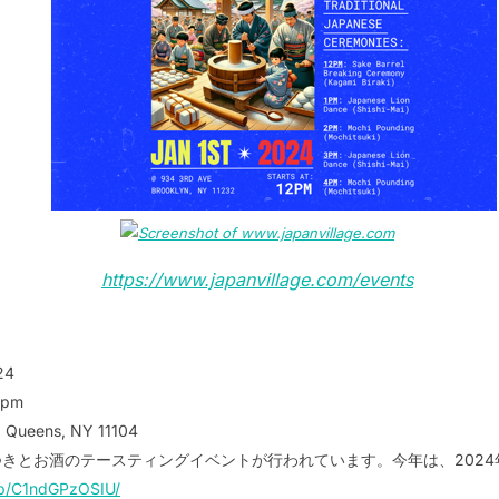
https://www.japanvillage.com/events
24
0pm
, Queens, NY 11104
、餅つきとお酒のテースティングイベントが行われています。今年は、2024年
/p/C1ndGPzOSIU/