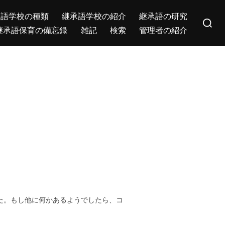
Search
承語学校の種類
継承語学校の紹介
継承語の研究
for:
継承語保育の備忘録
雑記
検索
管理者の紹介
た。もし他に何かあるようでしたら、コ