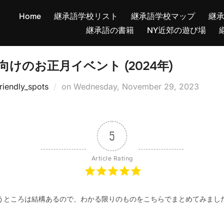
Home
継承語学校リスト
継承語学校マップ
継
継承語の書籍
NY近郊の遊び場
けのお正月イベント (2024年)
Posted
riendly_spots
on
Wednesday, November 29, 2023
on
5
Article Rating
うところは結構あるので、わかる限りのものをこちらでまとめてみまし