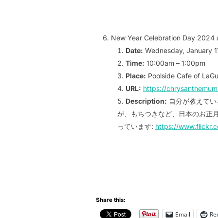
New Year Celebration Day 2024 
Date:
Wednesday, January 1
Time:
10:00am – 1:00pm
Place:
Poolside Cafe of LaG
URL:
https://chrysanthemum
Description:
自分が教えてい
が、もちつきなど、日本のお正月
っています:
https://www.flickr
Share this:
Email
Re