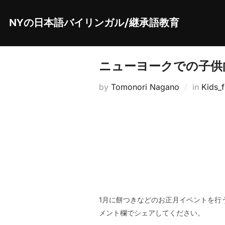
Skip
to
content
NYの日本語バイリンガル/継承語教育
ニューヨークでの子供向
by
Tomonori Nagano
in
Kids_f
1月に餅つきなどのお正月イベントを行
メント欄でシェアしてください。