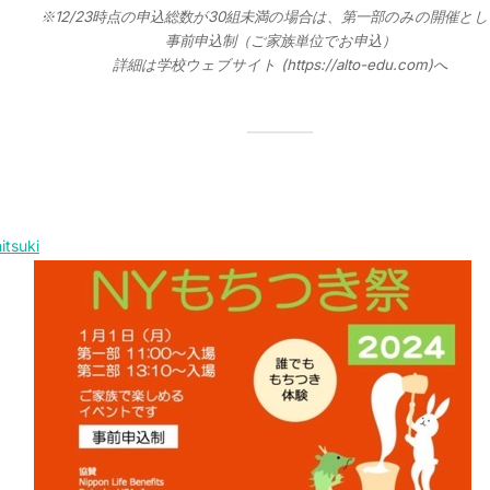
※12/23時点の申込総数が30組未満の場合は、第一部のみの開催と
事前申込制（ご家族単位でお申込）
詳細は学校ウェブサイト (https://alto-edu.com)へ
itsuki