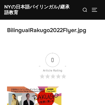
Skip
NYの日本語バイリンガル/継承
Search
to
TOGG
語教育
for:
content
BilingualRakugo2022Flyer.jpg
0
Article Rating