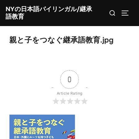
Skip
NYの日本語バイリンガル/継承
Search
to
TOGG
語教育
for:
content
親と子をつなぐ継承語教育.jpg
0
Article Rating