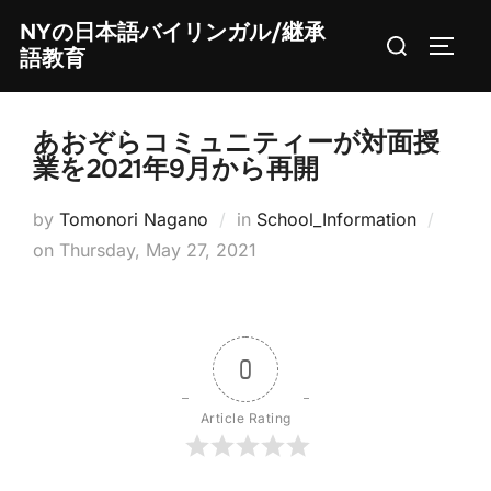
Skip
NYの日本語バイリンガル/継承
Search
to
TOGG
語教育
for:
content
あおぞらコミュニティーが対面授
業を2021年9月から再開
by
Tomonori Nagano
in
School_Information
Posted
on
Thursday, May 27, 2021
on
0
Article Rating