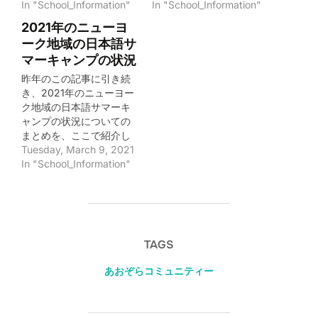
In "School_Information"
In "School_Information"
2021年のニューヨ
ーク地域の日本語サ
マーキャンプの状況
昨年のこの記事に引き続
き、2021年のニューヨー
ク地域の日本語サマーキ
ャンプの状況についての
まとめを、ここで紹介し
ようと思います。昨年
Tuesday, March 9, 2021
に、2020年のサマーキャ
In "School_Information"
ンプの件についての記事
を書いているときは、よ
もや2021年のサマーキャ
ンプもCOVID-19の影響を
受けるとは思っていませ
TAGS
んでした。 ただ、2021年
3月の状況ですと、だいぶ
あおぞらコミュニティー
COVID-19も収束してきて
いるようなので、屋内で
の活動にはある程度の支