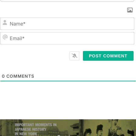
スでは、対面によるキャ
ンプの開催が決定したと
のことで、動画によるサ
マーキャンプの説明が以
下のページで見られま
N
す。 New Jersey
a
Address: 8 West
m
E
Bayview Avenue,
e
m
Englewood Cliffs, NJ,
*
a
07632 Phone: (201)
i
947-4832 E-mail:
l
summercamp.nyikuei@g
0
COMMENTS
*
mail.com URL:
https://japaneseschool.o
rg/program/camp/ New
York Address: 310 West
103rd Street, New York,
NY 10025 Phone: (212)
935-8535 E-mail:
friends.nyikuei@gmail.co
Post
m URL:
https://japaneseschool.o
navigation