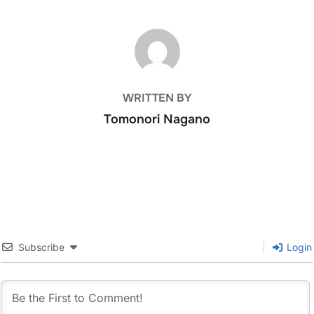
障があるものの（おそら
くスイミングなどは難し
いかと思われます）、屋
POST AUTHOR
外の活動や、大きな場所
での活動などは、夏頃に
はかなり自由になってい
るのではないかと思いま
WRITTEN BY
す。 今のところ、どのキ
ャンプ主催者も、ある程
Tomonori Nagano
度の規制の下（数を減ら
したり、活動内容を制約
したりして）、2021年の
サマーキャンプは対面に
よる保育を予定するとこ
ろが多いようです。 ニュ
ーヨーク地域の2021年夏
の継承日本語話者向けの
サマーキャンプの状況 ニ
Subscribe
Login
ューヨーク育英学園 毎
年、自分の子供がお世話
になっているニューヨー
ク育英学園のサマーキャ
ンプですが、NJキャンパ