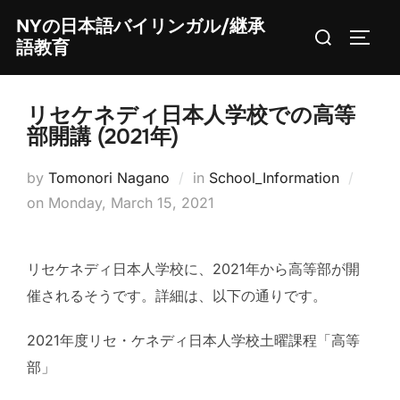
Skip
NYの日本語バイリンガル/継承
Search
to
TOGG
語教育
for:
content
リセケネディ日本人学校での高等
部開講 (2021年)
by
Tomonori Nagano
in
School_Information
Posted
on
Monday, March 15, 2021
on
リセケネディ日本人学校に、2021年から高等部が開
催されるそうです。詳細は、以下の通りです。
2021年度リセ・ケネディ日本人学校土曜課程「高等
部」