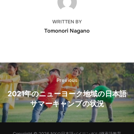
WRITTEN BY
Tomonori Nagano
Post
navigation
Previous
Previous
2021年のニューヨーク地域の日本語
サマーキャンプの状況
Copyright © 2026 NYの日本語バイリンガル/継承語教育