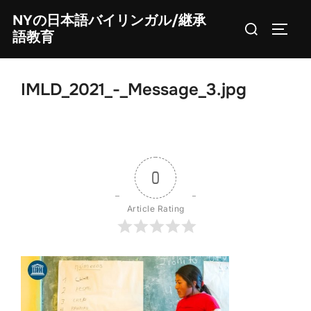
Skip
NYの日本語バイリンガル/継承
Search
to
TOGG
語教育
for:
content
IMLD_2021_-_Message_3.jpg
0
Article Rating