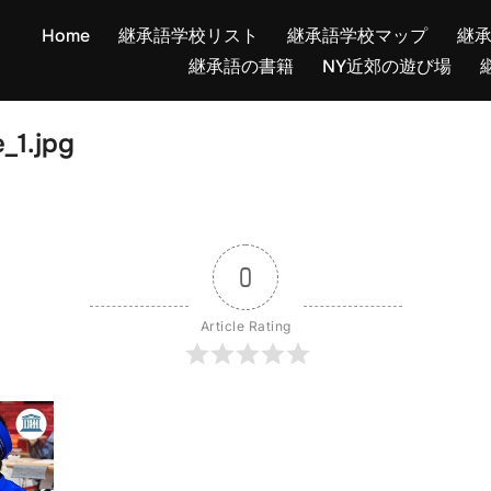
Home
継承語学校リスト
継承語学校マップ
継
継承語の書籍
NY近郊の遊び場
_1.jpg
0
Article Rating