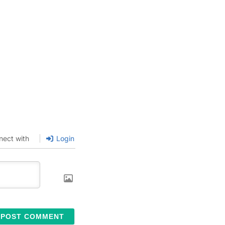
nect with
Login