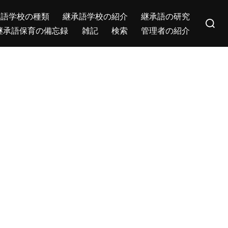
Search
承語学校の種類
継承語学校の紹介
継承語の研究
for:
継承語保育の備忘録
雑記
検索
管理者の紹介