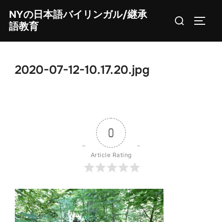
Skip
NYの日本語バイリンガル/継承
Search
to
TOGG
語教育
for:
content
2020-07-12-10.17.20.jpg
0
Article Rating