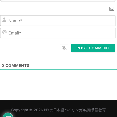
N
a
m
E
e
m
*
a
i
l
0
COMMENTS
*
Copyright © 2026 NYの日本語バイリンガル/継承語教育