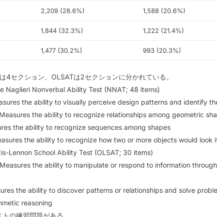
2,209 (28.6%)
1,588 (20.6%)
1,844 (32.3%)
1,222 (21.4%)
1,477 (30.2%)
993 (20.3%)
Tは4セクション、OLSATは2セクションに分かれている。
e Naglieri Nonverbal Ability Test (NNAT; 48 items)
ures the ability to visually perceive design patterns and identify th
Measures the ability to recognize relationships among geometric sh
ures the ability to recognize sequences among shapes
Measures the ability to recognize how two or more objects would look 
tis-Lennon School Ability Test (OLSAT; 30 items)
easures the ability to manipulate or respond to information through l
res the ability to discover patterns or relationships and solve prob
thmetic reasoning
テストの練習問題がある。