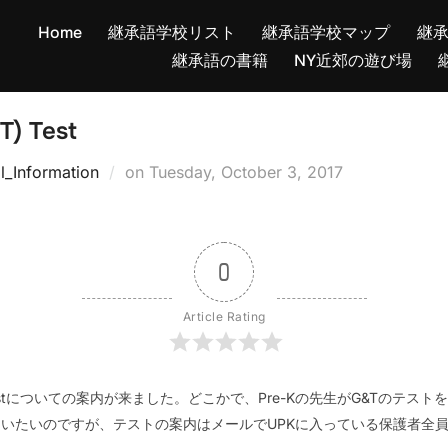
Home
継承語学校リスト
継承語学校マップ
継
継承語の書籍
NY近郊の遊び場
T) Test
Posted
l_Information
on
Tuesday, October 3, 2017
on
0
Article Rating
 (G&T) Testについての案内が来ました。どこかで、Pre-Kの先生がG&T
いたいのですが、テストの案内はメールでUPKに入っている保護者全