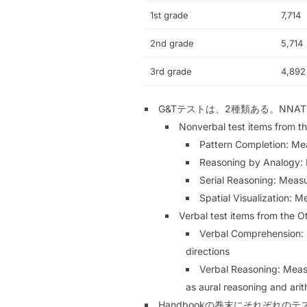
1st grade
7,714
2nd grade
5,714
3rd grade
4,892
G&Tテストは、2種類ある。NNA
Nonverbal test items from th
Pattern Completion: Meas
Reasoning by Analogy: 
Serial Reasoning: Meas
Spatial Visualization: 
Verbal test items from the O
Verbal Comprehension: M
directions
Verbal Reasoning: Measu
as aural reasoning and ari
Handbookの巻末にそれぞれの