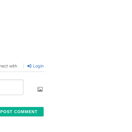
nect with
Login