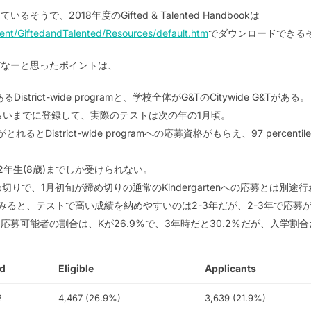
で、2018年度のGifted & Talented Handbookは
ment/GiftedandTalented/Resources/default.htm
でダウンロードできる
だなーと思ったポイントは、
trict-wide programと、学校全体がG&TのCitywide G&Tがある。
くらいまでに登録して、実際のテストは次の年の1月頃。
上がとれるとDistrict-wide programへの応募資格がもらえ、97 percent
ら2年生(8歳)までしか受けられない。
頃に締め切りで、1月初旬が締め切りの通常のKindergartenへの応募とは別途
見てみると、テストで高い成績を納めやすいのは2-3年だが、2-3年で応
可能者の割合は、Kが26.9%で、3年時だと30.2%だが、入学割合だと
ed
Eligible
Applicants
2
4,467 (26.9%)
3,639 (21.9%)