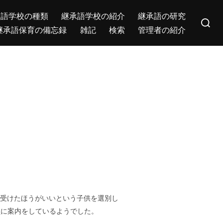
Search
承語学校の種類
継承語学校の紹介
継承語の研究
for:
継承語保育の備忘録
雑記
検索
管理者の紹介
のテストを受けたほうがいいという子供を選別し
員に案内をしているようでした。