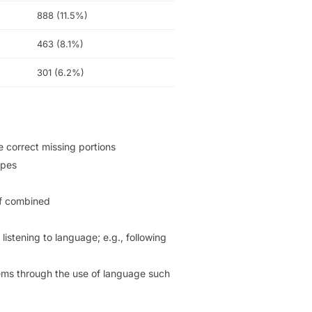
888 (11.5%)
463 (8.1%)
301 (6.2%)
e correct missing portions
apes
if combined
istening to language; e.g., following
lems through the use of language such