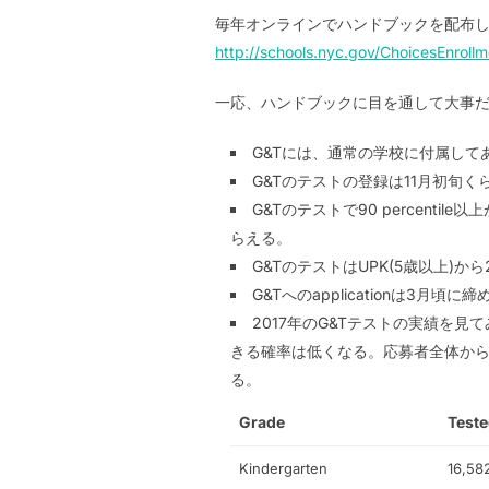
毎年オンラインでハンドブックを配布しているそう
http://schools.nyc.gov/ChoicesEnroll
一応、ハンドブックに目を通して大事
G&Tには、通常の学校に付属してあるDis
G&Tのテストの登録は11月初旬
G&Tのテストで90 percentile以
らえる。
G&TのテストはUPK(5歳以上)か
G&Tへのapplicationは3月
2017年のG&Tテストの実績を
きる確率は低くなる。応募者全体から応募
る。
Grade
Test
Kindergarten
16,58