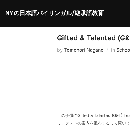
Skip
to
content
NYの日本語バイリンガル/継承語教育
Gifted & Talented (G&
by
Tomonori Nagano
in
Schoo
上の子供のGifted & Talented
て、テストの案内を配布するって聞いて