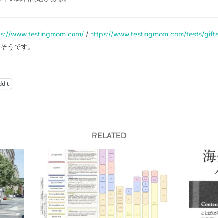
ps://www.testingmom.com/
/
https://www.testingmom.com/tests/gift
るそうです。
ddit
RELATED