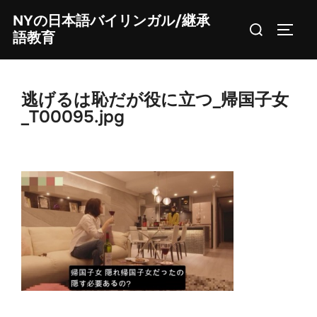
Skip
NYの日本語バイリンガル/継承
Search
to
TOGG
語教育
for:
content
逃げるは恥だが役に立つ_帰国子女
_T00095.jpg